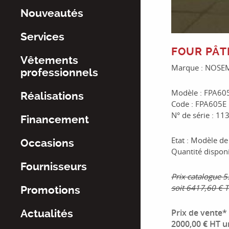
Nouveautés
Services
FOUR PÂT
Vêtements
Marque : NOSE
professionnels
Modèle : FPA60
Réalisations
Code : FPA605E
N° de série : 1
Financement
Etat : Modèle d
Occasions
Quantité disponi
Fournisseurs
Prix catalogue 5
soit 6417,60 € T
Promotions
Prix de vente*
Actualités
2000,00 € HT u