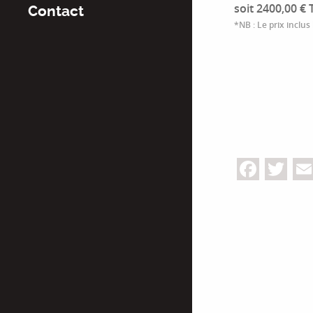
soit 2400,00 € 
Contact
*NB : Le prix inclus
Face
Tw