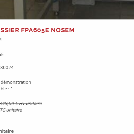
ISSIER FPA605E NOSEM
M
5E
1380024
e démonstration
ble : 1.
348,00 € HT unitaire
TC unitaire
nitaire