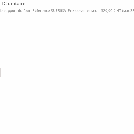
TTC unitaire
 le support du four. Référence SUP56SV. Prix de vente seul : 320,00 € HT (soit 3
book
itter
Email