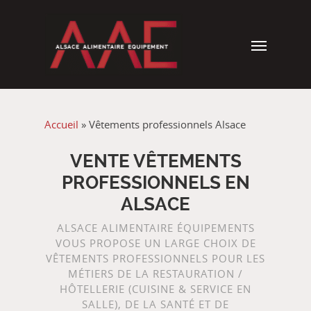
Accueil
»
Vêtements professionnels Alsace
VENTE VÊTEMENTS
PROFESSIONNELS EN
ALSACE
ALSACE ALIMENTAIRE ÉQUIPEMENTS
VOUS PROPOSE UN LARGE CHOIX DE
VÊTEMENTS PROFESSIONNELS POUR LES
MÉTIERS DE LA RESTAURATION /
HÔTELLERIE (CUISINE & SERVICE EN
SALLE), DE LA SANTÉ ET DE