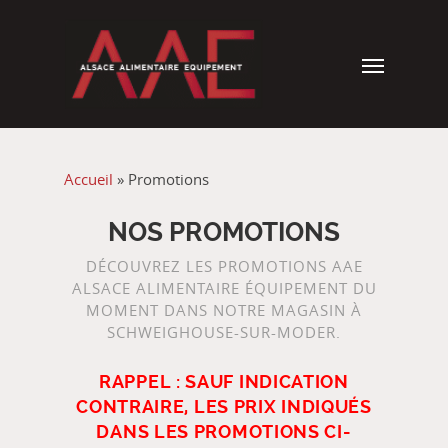
Accueil
»
Promotions
NOS PROMOTIONS
DÉCOUVREZ LES PROMOTIONS AAE
ALSACE ALIMENTAIRE ÉQUIPEMENT DU
MOMENT DANS NOTRE MAGASIN À
SCHWEIGHOUSE-SUR-MODER.
RAPPEL : SAUF INDICATION
CONTRAIRE, LES PRIX INDIQUÉS
DANS LES PROMOTIONS CI-